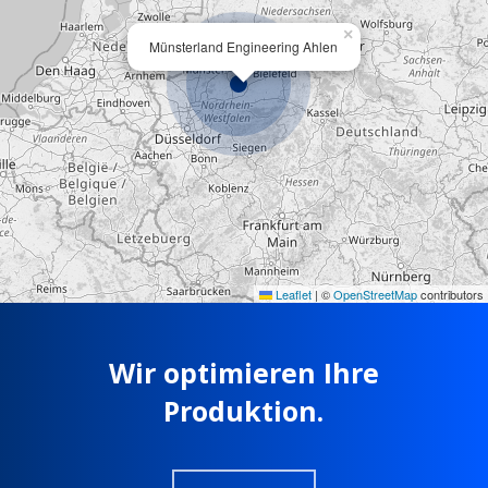
×
Münsterland Engineering Ahlen
Leaflet
|
©
OpenStreetMap
contributors
Wir optimieren Ihre
Produktion.