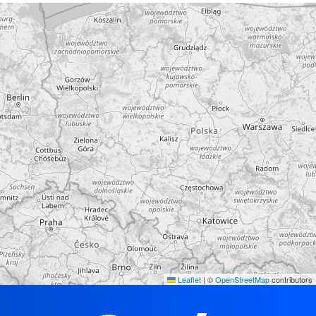
Leaflet
|
©
OpenStreetMap
contributors