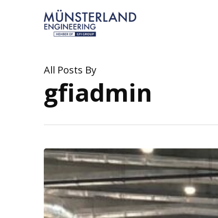
Skip
to
main
content
All Posts By
gfiadmin